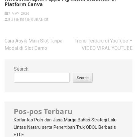
Platform Canva
7 MAY 2026
BUSINESSINSURANCE
Post
Cara Asyik Main Slot Tanpa
Trend Terbaru di YouTube –
navigation
Modal di Slot Demo
VIDEO VIRAL YOUTUBE
Search
Search
Pos-pos Terbaru
Korlantas Polri dan Jasa Marga Bahas Strategi Lalu
Lintas Nataru serta Penertiban Truk ODOL Berbasis
ETLE