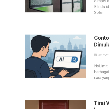
Simpel d
Blinds i
Solar …
Conto
Dimul
29 MAY
NoLimit 
berbagai
cara yan
Tirai