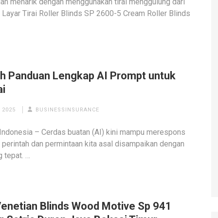
an menarik dengan menggunakan tirai menggulung dari
d Layar Tirai Roller Blinds SP 2600-5 Cream Roller Blinds
h Panduan Lengkap AI Prompt untuk
ai
 2025
BUSINESSINSURANCE
Indonesia – Cerdas buatan (AI) kini mampu merespons
 perintah dan permintaan kita asal disampaikan dengan
g tepat. …
 Venetian Blinds Wood Motive Sp 941