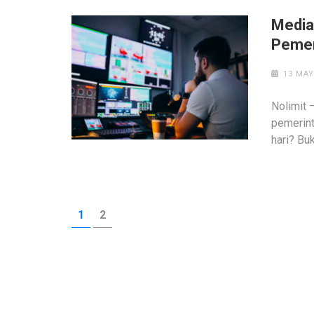
Media 
Pemer
13 MAY
Nolimit 
pemerint
hari? Bu
Posts
PAGE
PAGE
1
2
pagination