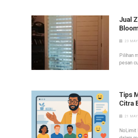
Jual 
Bloom
23 MAY
Pilihan 
pesan cu
Tips M
Citra 
21 MAY
NoLimit 
dalam me