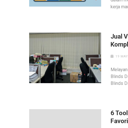
kerja ma
Jual 
Kompl
19 MAY
Melayani
Blinds D
Blinds D
6 Tool
Favor