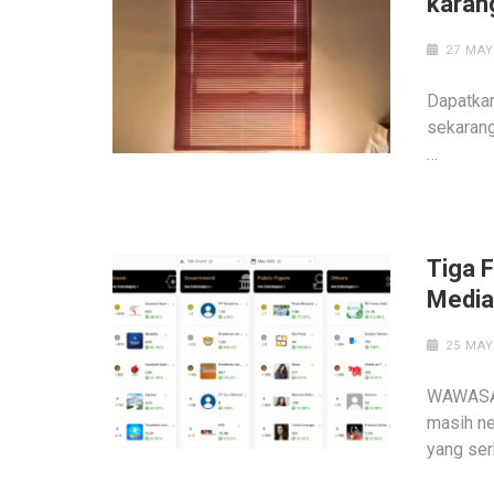
karan
27 MAY
Dapatkan
sekarang
…
Tiga F
Media
25 MAY
WAWASAN
masih n
yang ser