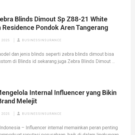
Zebra Blinds Dimout Sp Z88-21 White
 Residence Pondok Aren Tangerang
 2025
BUSINESSINSURANCE
model dan jenis blinds seperti zebra blinds dimout bisa
stom di Blinds id sekarang juga Zebra Blinds Dimout …
engelola Internal Influencer yang Bikin
Brand Melejit
 2025
BUSINESSINSURANCE
Indonesia – Influencer internal memainkan peran penting
mperkuat reputasi perusahaan, baik di dalam lingkungan