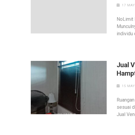
17 MAY
NoLimit 
Munculny
individu
Jual 
Hampt
15 MAY
Ruangan 
sesuai d
Jual Ven