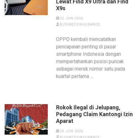
Lewat Find X9 Ultra dan Find
X9s
22 JUN 2026
BUSINESSINSURANCE
OPPO kembali mencatatkan
pencapaian penting di pasar
smartphone Indonesia dengan
mempertahankan posisi puncak
sebagai merek nomor satu pada
kuartal pertama …
Rokok Ilegal di Jelupang,
Pedagang Claim Kantongi Izin
Aparat
20 JUN 2026
BUSINESSINSURANCE