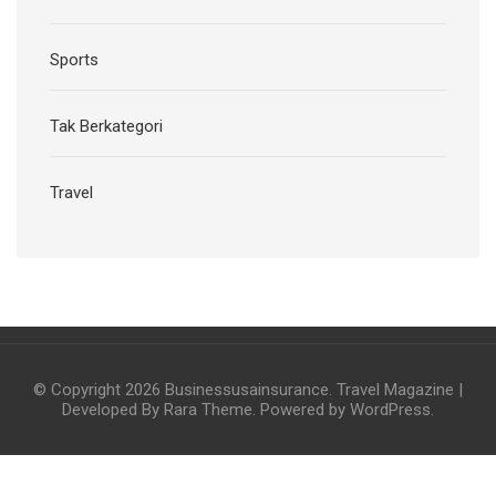
Sports
Tak Berkategori
Travel
© Copyright 2026
Businessusainsurance
.
Travel Magazine |
Developed By
Rara Theme
. Powered by
WordPress
.