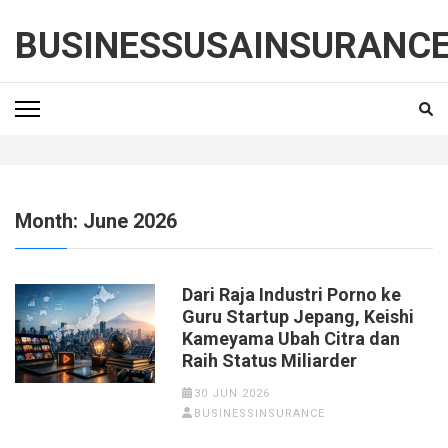
Skip
to
BUSINESSUSAINSURANC
content
(Press
Enter)
Month:
June 2026
Dari Raja Industri Porno ke
Guru Startup Jepang, Keishi
Kameyama Ubah Citra dan
Raih Status Miliarder
30 JUN 2026
BUSINESSINSURANCE