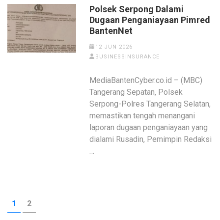
Polsek Serpong Dalami
Dugaan Penganiayaan Pimred
BantenNet
12 JUN 2026
BUSINESSINSURANCE
MediaBantenCyber.co.id – (MBC)
Tangerang Sepatan, Polsek
Serpong-Polres Tangerang Selatan,
memastikan tengah menangani
laporan dugaan penganiayaan yang
dialami Rusadin, Pemimpin Redaksi
…
Posts
PAGE
PAGE
1
2
pagination