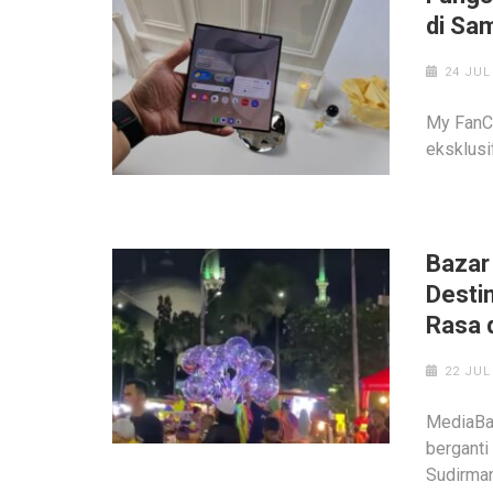
di Sa
24 JUL
My FanCa
eksklusi
Bazar
Desti
Rasa 
22 JUL
MediaBan
berganti
Sudirman