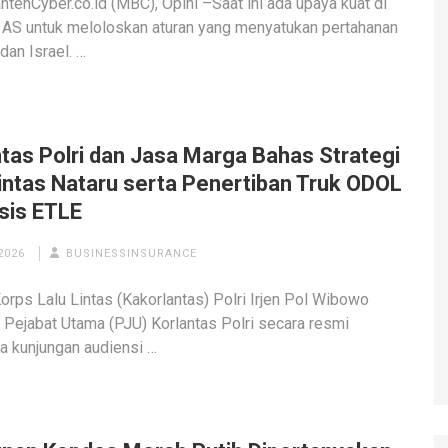
tenCyber.co.id (MBC), Opini –Saat ini ada upaya kuat di
AS untuk meloloskan aturan yang menyatukan pertahanan
dan Israel. …
ntas Polri dan Jasa Marga Bahas Strategi
Lintas Nataru serta Penertiban Truk ODOL
sis ETLE
2026
BUSINESSINSURANCE
orps Lalu Lintas (Kakorlantas) Polri Irjen Pol Wibowo
Pejabat Utama (PJU) Korlantas Polri secara resmi
 kunjungan audiensi …