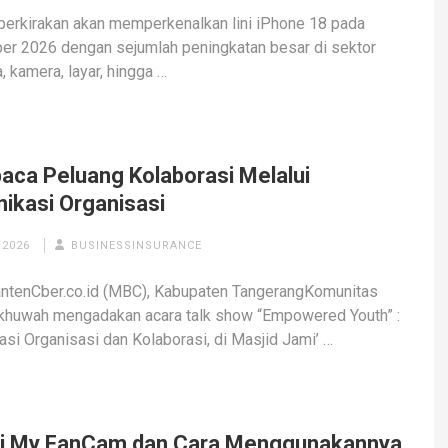
perkirakan akan memperkenalkan lini iPhone 18 pada
r 2026 dengan sejumlah peningkatan besar di sektor
, kamera, layar, hingga …
ca Peluang Kolaborasi Melalui
ikasi Organisasi
 2026
BUSINESSINSURANCE
ntenCber.co.id (MBC), Kabupaten TangerangKomunitas
khuwah mengadakan acara talk show “Empowered Youth” :
si Organisasi dan Kolaborasi, di Masjid Jami’ …
i My FanCam dan Cara Menggunakannya