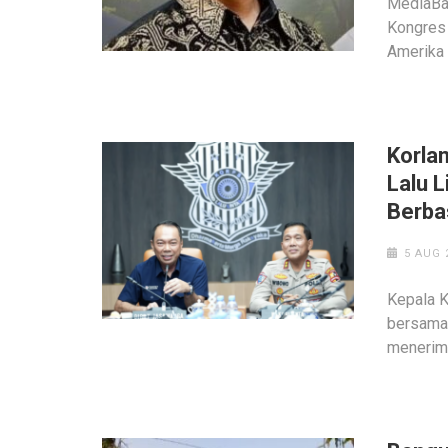
MediaBan
Kongres 
Amerika 
Korla
Lalu 
Berba
5 AUG 
Kepala K
bersama 
menerima