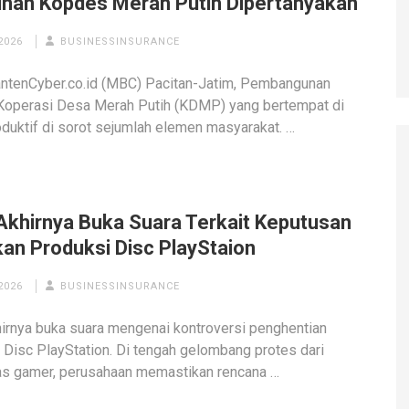
nan Kopdes Merah Putih Dipertanyakan
2026
BUSINESSINSURANCE
ntenCyber.co.id (MBC) Pacitan-Jatim, Pembangunan
Koperasi Desa Merah Putih (KDMP) yang bertempat di
oduktif di sorot sejumlah elemen masyarakat. …
Akhirnya Buka Suara Terkait Keputusan
kan Produksi Disc PlayStaion
2026
BUSINESSINSURANCE
irnya buka suara mengenai kontroversi penghentian
 Disc PlayStation. Di tengah gelombang protes dari
as gamer, perusahaan memastikan rencana …