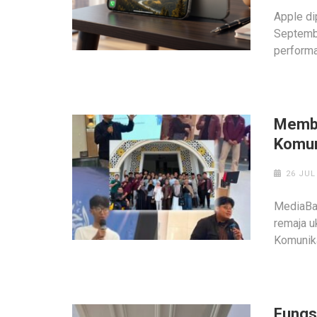
Apple di
Septembe
performa
Memba
Komun
26 JUL
MediaBa
remaja u
Komunika
Fungs