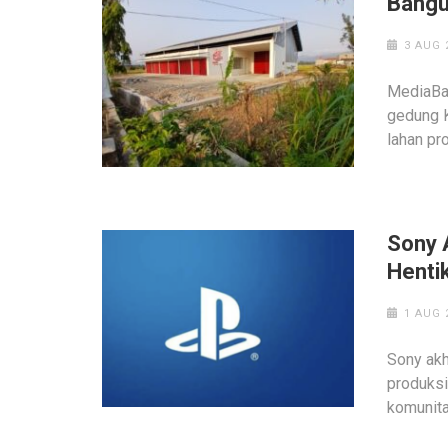
Bangu
3 AUG 
MediaBa
gedung 
lahan pr
Sony 
Henti
1 AUG 
Sony akh
produksi
komunit