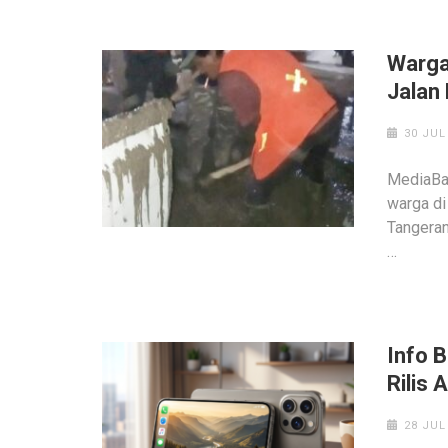
Warga
Jalan
30 JUL
MediaBan
warga di
Tangera
…
Info B
Rilis
28 JUL