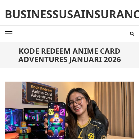
Skip
BUSINESSUSAINSURAN
to
content
(Press
Enter)
KODE REDEEM ANIME CARD
ADVENTURES JANUARI 2026