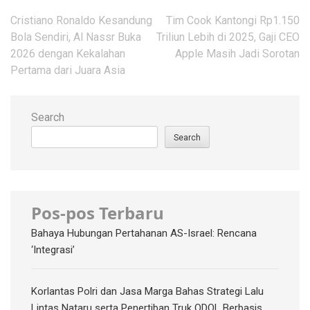
Post
Cristiano Ronaldo Kesandung
Tim Cook Kantongi Rp1.150
navigation
Bola Sendiri, Al Nassr Buka
Triliun Lebih di 2025, Gaji CEO
2026 dengan Kekalahan
Apple Masih Jadi Sorotan
Pertama dari Juara Asia
Search
Search
Pos-pos Terbaru
Bahaya Hubungan Pertahanan AS-Israel: Rencana
‘Integrasi’
Korlantas Polri dan Jasa Marga Bahas Strategi Lalu
Lintas Nataru serta Penertiban Truk ODOL Berbasis