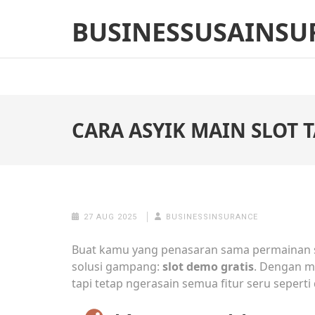
Skip
BUSINESSUSAINSU
to
content
(Press
Enter)
CARA ASYIK MAIN SLOT 
27 AUG 2025
BUSINESSINSURANCE
Buat kamu yang penasaran sama permainan sl
solusi gampang:
slot demo gratis
. Dengan m
tapi tetap ngerasain semua fitur seru seperti