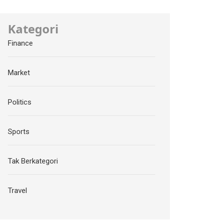
Kategori
Finance
Market
Politics
Sports
Tak Berkategori
Travel