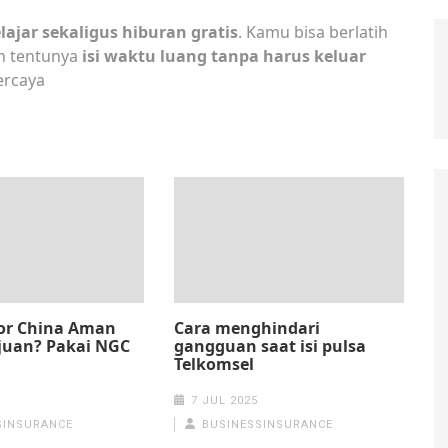
lajar sekaligus hiburan gratis
. Kamu bisa berlatih
an tentunya
isi waktu luang tanpa harus keluar
percaya
or China Aman
Cara menghindari
juan? Pakai NGC
gangguan saat isi pulsa
Telkomsel
7 JUL 2025
SINSURANCE
BUSINESSINSURANCE