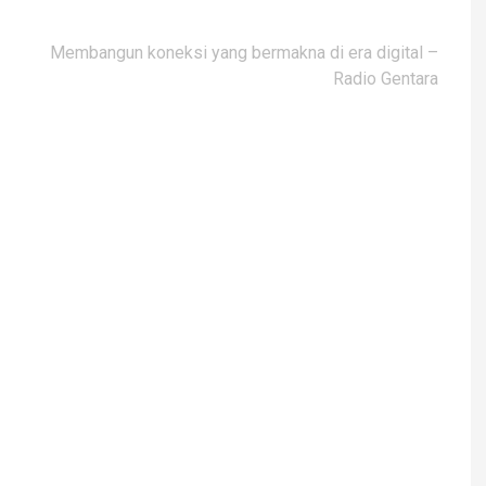
Membangun koneksi yang bermakna di era digital –
Radio Gentara