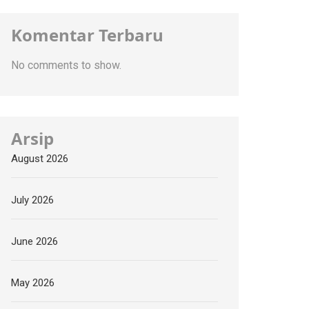
Komentar Terbaru
No comments to show.
Arsip
August 2026
July 2026
June 2026
May 2026