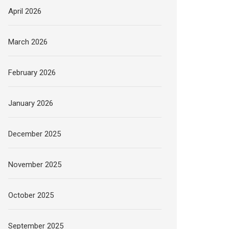
April 2026
March 2026
February 2026
January 2026
December 2025
November 2025
October 2025
September 2025