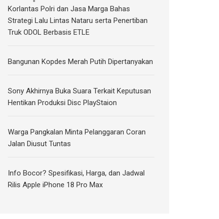
Korlantas Polri dan Jasa Marga Bahas
Strategi Lalu Lintas Nataru serta Penertiban
Truk ODOL Berbasis ETLE
Bangunan Kopdes Merah Putih Dipertanyakan
Sony Akhirnya Buka Suara Terkait Keputusan
Hentikan Produksi Disc PlayStaion
Warga Pangkalan Minta Pelanggaran Coran
Jalan Diusut Tuntas
Info Bocor? Spesifikasi, Harga, dan Jadwal
Rilis Apple iPhone 18 Pro Max