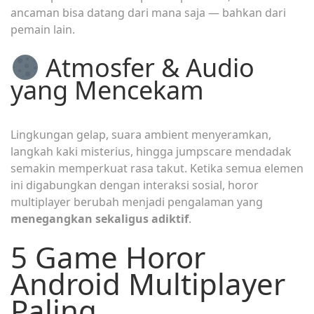
ancaman bisa datang dari mana saja — bahkan dari
pemain lain.
Atmosfer & Audio
yang Mencekam
Lingkungan gelap, suara ambient menyeramkan,
langkah kaki misterius, hingga jumpscare mendadak
semakin memperkuat rasa takut. Ketika semua elemen
ini digabungkan dengan interaksi sosial, horor
multiplayer berubah menjadi pengalaman yang
menegangkan sekaligus adiktif
.
5 Game Horor
Android Multiplayer
Paling