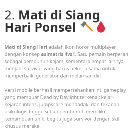
2.
Mati di Siang
Hari Ponsel
Mati di Siang Hari
adalah ikon horor multiplayer
dengan konsep
asimetris 4vs1
. Satu pemain berperan
sebagai pembunuh kejam, sementara empat lainnya
menjadi survivor yang harus bekerja sama untuk
memperbaiki generator dan melarikan diri.
Versi mobile berhasil mempertahankan inti gameplay
yang membuat Dead by Daylight terkenal: kejar-
kejaran intens, jumpscare mendadak, dan tekanan
psikologis tinggi. Setiap pembunuh memiliki
kemampuan unik, begitu juga survivor dengan skill
khusus mereka.