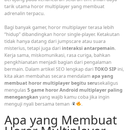
tarik utama horor multiplayer yang membuat
adrenalin terpacu.
Bagi banyak gamer, horor multiplayer terasa lebih
“hidup” dibandingkan horor single-player. Ketakutan
tidak hanya datang dari jumpscare atau suara
misterius, tetapi juga dari
interaksi antarpemain
.
Kerja sama, miskomunikasi, rasa curiga, bahkan
pengkhianatan menjadi bagian dari pengalaman
bermain. Dalam artikel SEO lengkap dari
TOKO SIP
ini,
kita akan membahas secara mendalam
apa yang
membuat horor multiplayer begitu seru
sekaligus
mengulas
5 game horor Android multiplayer paling
menegangkan
yang wajib kamu coba jika ingin
menguji nyali bersama teman
.
Apa yang Membuat