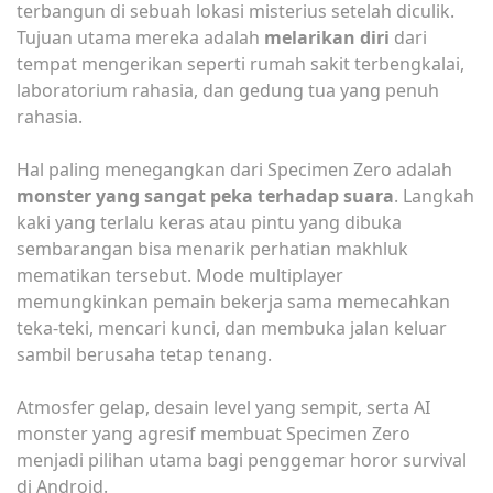
terbangun di sebuah lokasi misterius setelah diculik.
Tujuan utama mereka adalah
melarikan diri
dari
tempat mengerikan seperti rumah sakit terbengkalai,
laboratorium rahasia, dan gedung tua yang penuh
rahasia.
Hal paling menegangkan dari Specimen Zero adalah
monster yang sangat peka terhadap suara
. Langkah
kaki yang terlalu keras atau pintu yang dibuka
sembarangan bisa menarik perhatian makhluk
mematikan tersebut. Mode multiplayer
memungkinkan pemain bekerja sama memecahkan
teka-teki, mencari kunci, dan membuka jalan keluar
sambil berusaha tetap tenang.
Atmosfer gelap, desain level yang sempit, serta AI
monster yang agresif membuat Specimen Zero
menjadi pilihan utama bagi penggemar horor survival
di Android.