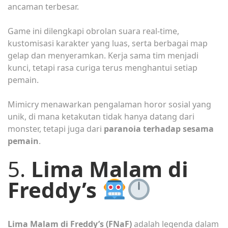
ancaman terbesar.
Game ini dilengkapi obrolan suara real-time,
kustomisasi karakter yang luas, serta berbagai map
gelap dan menyeramkan. Kerja sama tim menjadi
kunci, tetapi rasa curiga terus menghantui setiap
pemain.
Mimicry menawarkan pengalaman horor sosial yang
unik, di mana ketakutan tidak hanya datang dari
monster, tetapi juga dari
paranoia terhadap sesama
pemain
.
5.
Lima Malam di
Freddy’s
Lima Malam di Freddy’s (FNaF)
adalah legenda dalam