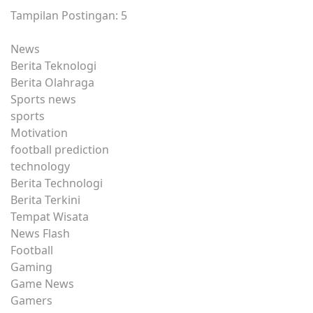
Tampilan Postingan:
5
News
Berita Teknologi
Berita Olahraga
Sports news
sports
Motivation
football prediction
technology
Berita Technologi
Berita Terkini
Tempat Wisata
News Flash
Football
Gaming
Game News
Gamers