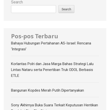
Search
Search
Pos-pos Terbaru
Bahaya Hubungan Pertahanan AS-Israel: Rencana
‘Integrasi’
Korlantas Polri dan Jasa Marga Bahas Strategi Lalu
Lintas Nataru serta Penertiban Truk ODOL Berbasis
ETLE
Bangunan Kopdes Merah Putih Dipertanyakan
Sony Akhirnya Buka Suara Terkait Keputusan Hentikan