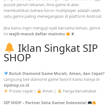
puzzle penuh tekanan, lima game di atas
membuktikan bahwa horor multiplayer adalah salah
satu genre paling menegangkan di platform Android.
Jika kamu ingin menguji nyali bersama teman, genre
ini
wajib masuk daftar mainmu
.
Iklan Singkat SIP
SHOP
Butuh Diamond Game Murah, Aman, dan Cepat?
Langsung beli diamond game favorit kamu hanya di
sipshop.co.id
Proses cepat |
Aman |
Harga bersahabat
SIP SHOP – Partner Setia Gamer Indonesia!