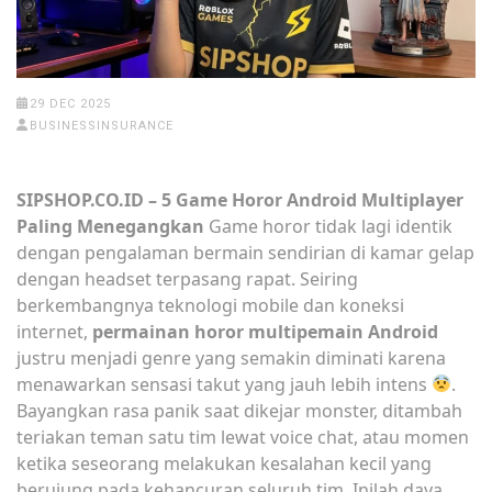
29 DEC 2025
BUSINESSINSURANCE
SIPSHOP.CO.ID – 5 Game Horor Android Multiplayer
Paling Menegangkan
Game horor tidak lagi identik
dengan pengalaman bermain sendirian di kamar gelap
dengan headset terpasang rapat. Seiring
berkembangnya teknologi mobile dan koneksi
internet,
permainan horor multipemain Android
justru menjadi genre yang semakin diminati karena
menawarkan sensasi takut yang jauh lebih intens
.
Bayangkan rasa panik saat dikejar monster, ditambah
teriakan teman satu tim lewat voice chat, atau momen
ketika seseorang melakukan kesalahan kecil yang
berujung pada kehancuran seluruh tim. Inilah daya