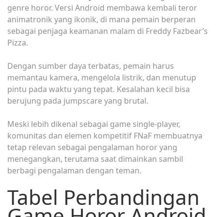
genre horor. Versi Android membawa kembali teror
animatronik yang ikonik, di mana pemain berperan
sebagai penjaga keamanan malam di Freddy Fazbear’s
Pizza.
Dengan sumber daya terbatas, pemain harus
memantau kamera, mengelola listrik, dan menutup
pintu pada waktu yang tepat. Kesalahan kecil bisa
berujung pada jumpscare yang brutal.
Meski lebih dikenal sebagai game single-player,
komunitas dan elemen kompetitif FNaF membuatnya
tetap relevan sebagai pengalaman horor yang
menegangkan, terutama saat dimainkan sambil
berbagi pengalaman dengan teman.
Tabel Perbandingan
Game Horor Android