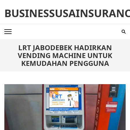
Skip
BUSINESSUSAINSURAN
to
content
(Press
Enter)
LRT JABODEBEK HADIRKAN
VENDING MACHINE UNTUK
KEMUDAHAN PENGGUNA