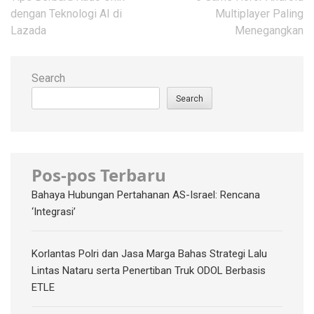
navigation
dengan Teknologi AI di
Multiplayer Paling
Lazada
Menegangkan
Search
Search
Pos-pos Terbaru
Bahaya Hubungan Pertahanan AS-Israel: Rencana
‘Integrasi’
Korlantas Polri dan Jasa Marga Bahas Strategi Lalu
Lintas Nataru serta Penertiban Truk ODOL Berbasis
ETLE