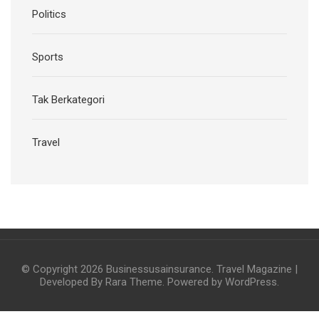
Politics
Sports
Tak Berkategori
Travel
© Copyright 2026
Businessusainsurance
.
Travel Magazine |
Developed By
Rara Theme
. Powered by
WordPress
.