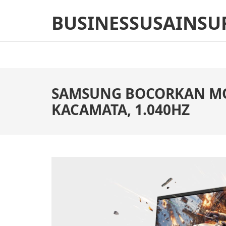
Skip
BUSINESSUSAINSU
to
content
(Press
Enter)
SAMSUNG BOCORKAN MON
KACAMATA, 1.040HZ