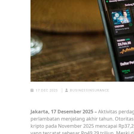
17 DEC 2025
BUSINESSINSURANCE
Jakarta, 17 Desember 2025 –
Aktivitas perda
perlambatan menjelang akhir tahun. Otoritas 
kripto pada November 2025 mencapai Rp37,20
yang tercatat sebesar Rp49,29 triliun. Meski