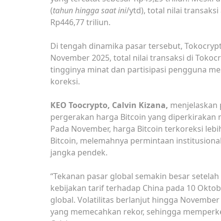
(
tahun hingga saat ini
/ytd), total nilai transak
Rp446,77 triliun.
Di tengah dinamika pasar tersebut, Tokocrypt
November 2025, total nilai transaksi di Toko
tingginya minat dan partisipasi pengguna me
koreksi.
KEO Toocrypto, Calvin Kizana,
menjelaskan 
pergerakan harga Bitcoin yang diperkirakan
Pada November, harga Bitcoin terkoreksi lebi
Bitcoin, melemahnya permintaan institusional
jangka pendek.
“Tekanan pasar global semakin besar setela
kebijakan tarif terhadap China pada 10 Oktob
global. Volatilitas berlanjut hingga Novemb
yang memecahkan rekor, sehingga memperketat 