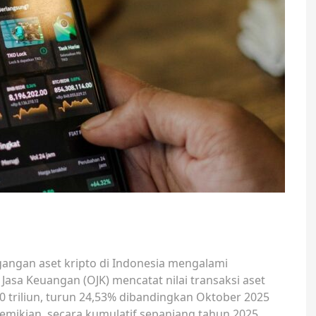
gangan aset kripto di Indonesia mengalami
Jasa Keuangan (OJK) mencatat nilai transaksi aset
 triliun, turun 24,53% dibandingkan Oktober 2025
 demikian, secara kumulatif sepanjang tahun 2025