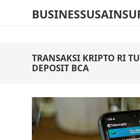
Skip
BUSINESSUSAINSU
to
content
(Press
Enter)
TRANSAKSI KRIPTO RI T
DEPOSIT BCA