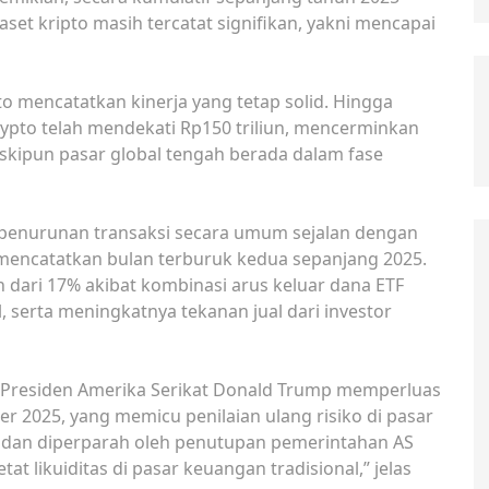
si aset kripto masih tercatat signifikan, yakni mencapai
o mencatatkan kinerja yang tetap solid. Hingga
crypto telah mendekati Rp150 triliun, mencerminkan
skipun pasar global tengah berada dalam fase
penurunan transaksi secara umum sejalan dengan
 mencatatkan bulan terburuk kedua sepanjang 2025.
h dari 17% akibat kombinasi arus keluar dana ETF
, serta meningkatnya tekanan jual dari investor
h Presiden Amerika Serikat Donald Trump memperluas
er 2025, yang memicu penilaian ulang risiko di pasar
er dan diperparah oleh penutupan pemerintahan AS
likuiditas di pasar keuangan tradisional,” jelas