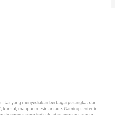
silitas yang menyediakan berbagai perangkat dan
C, konsol, maupun mesin arcade. Gaming center ini
ermain game secara individu atau bersama teman-