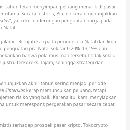
khir tahun tetap menyimpan peluang menarik di pasar
ter utama. Secara historis, Bitcoin kerap menunjukkan
rklas
”, yaitu kecenderungan penguatan harga pada
h Natal.
galami reli tujuh kali pada periode pra-Natal dan lima
ng penguatan pra-Natal sekitar 0,20%–13,19% dan
nekankan bahwa pola musiman tersebut tidak selalu
in justru terkoreksi tajam, sehingga strategi dan
s menunjukkan akhir tahun sering menjadi periode
eli Sinterklas
kerap memunculkan peluang, tetapi
ajemen risiko yang baik. Karena itu, kami menyiapkan
 untuk merespons pergerakan pasar secara cepat
istis terhadap prospek pasar kripto. Tokocrypto