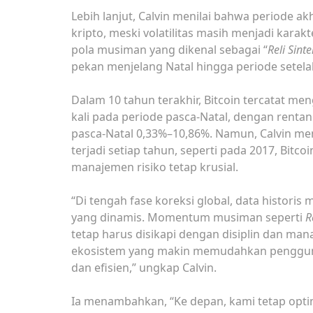
Lebih lanjut, Calvin menilai bahwa periode a
kripto, meski volatilitas masih menjadi karak
pola musiman yang dikenal sebagai “
Reli Sinte
pekan menjelang Natal hingga periode setela
Dalam 10 tahun terakhir, Bitcoin tercatat men
kali pada periode pasca-Natal, dengan renta
pasca-Natal 0,33%–10,86%. Namun, Calvin me
terjadi setiap tahun, seperti pada 2017, Bitco
manajemen risiko tetap krusial.
“Di tengah fase koreksi global, data histori
yang dinamis. Momentum musiman seperti
R
tetap harus disikapi dengan disiplin dan man
ekosistem yang makin memudahkan pengguna
dan efisien,” ungkap Calvin.
Ia menambahkan, “Ke depan, kami tetap optim