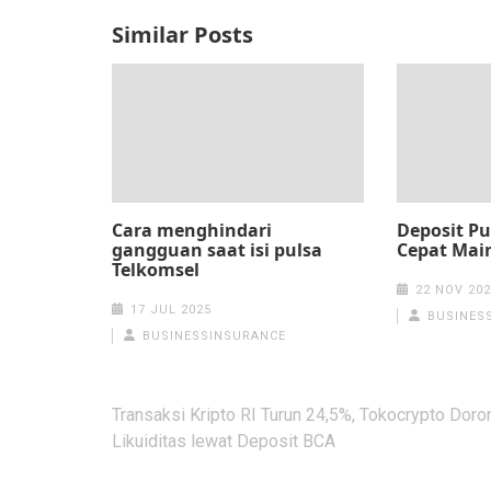
Similar Posts
Cara menghindari
Deposit Pu
gangguan saat isi pulsa
Cepat Main
Telkomsel
22 NOV 202
17 JUL 2025
BUSINES
BUSINESSINSURANCE
Post
Transaksi Kripto RI Turun 24,5%, Tokocrypto Doro
navigation
Likuiditas lewat Deposit BCA