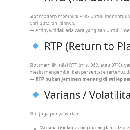
Slot modern memakai RNG untuk menentukan 
dari putaran lainnya.
→ Artinya, tidak ada cara yang sah untuk “me
RTP (Return to Pl
Slot memiliki nilai RTP (mis. 96% atau 97%), y
mesin mengembalikan persentase tertentu da
→
RTP bukan jaminan menang di setiap sesi
Varians / Volatilit
Slot juga punya varians:
Varians rendah
: sering menang kecil, tapi j