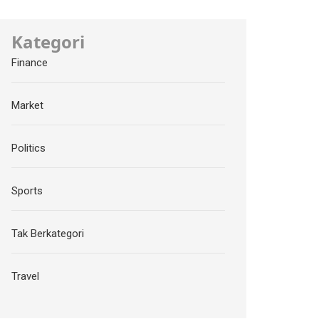
Kategori
Finance
Market
Politics
Sports
Tak Berkategori
Travel