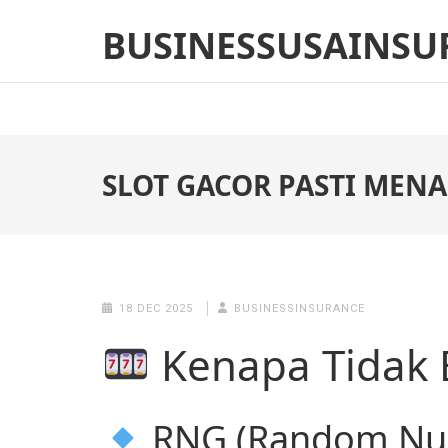
Skip
BUSINESSUSAINSU
to
content
(Press
Enter)
SLOT GACOR PASTI MENA
18 DEC 2025
BUSINESSINSURANCE
Kenapa Tidak 
RNG (Random Num