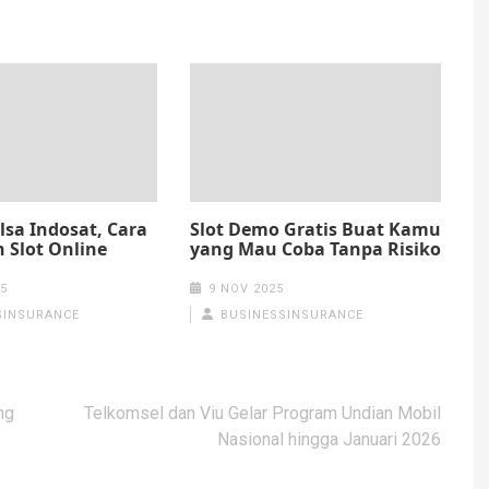
lsa Indosat, Cara
Slot Demo Gratis Buat Kamu
 Slot Online
yang Mau Coba Tanpa Risiko
5
9 NOV 2025
SINSURANCE
BUSINESSINSURANCE
ng
Telkomsel dan Viu Gelar Program Undian Mobil
Nasional hingga Januari 2026