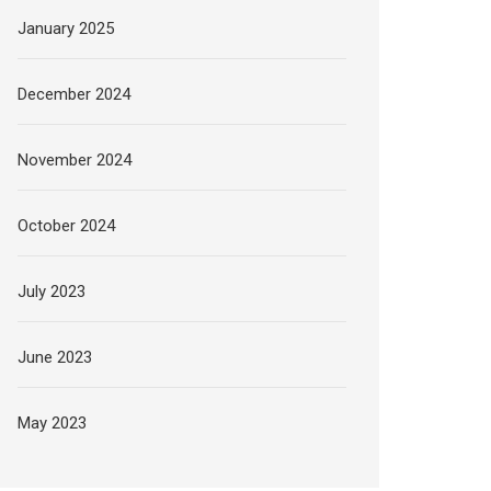
January 2025
December 2024
November 2024
October 2024
July 2023
June 2023
May 2023