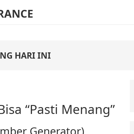
RANCE
NG HARI INI
Bisa “Pasti Menang”
ber Generator)