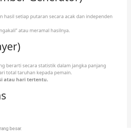
hasil setiap putaran secara acak dan independen
ngakali” atau meramal hasilnya.
ayer)
ang berarti secara statistik dalam jangka panjang
ri total taruhan kepada pemain.
 atau hari tertentu.
as
arang besar.