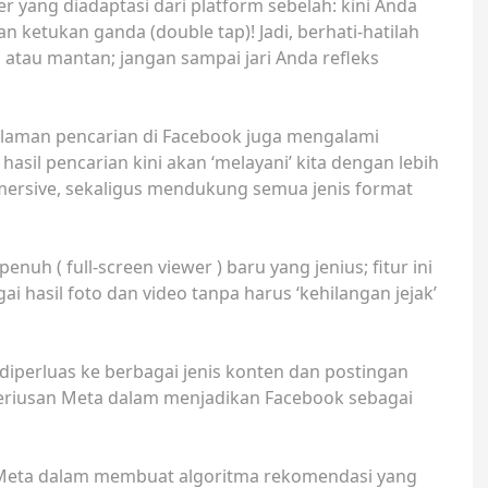
r yang diadaptasi dari platform sebelah: kini Anda
n ketukan ganda (double tap)! Jadi, berhati-hatilah
n atau mantan; jangan sampai jari Anda refleks
alaman pencarian di Facebook juga mengalami
sil pencarian kini akan ‘melayani’ kita dengan lebih
mmersive, sekaligus mendukung semua jenis format
uh ( full-screen viewer ) baru yang jenius; fitur ini
hasil foto dan video tanpa harus ‘kehilangan jejak’
 diperluas ke berbagai jenis konten dan postingan
eriusan Meta dalam menjadikan Facebook sebagai
a Meta dalam membuat algoritma rekomendasi yang