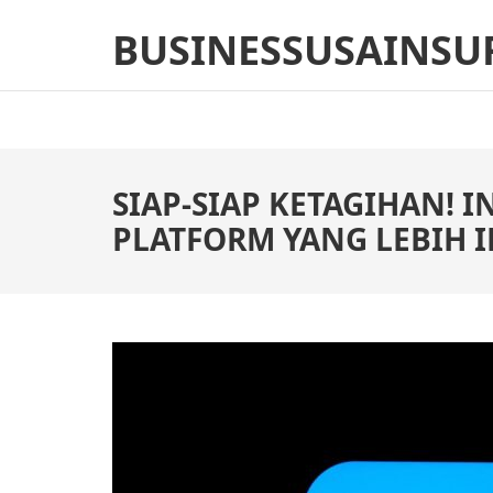
Skip
BUSINESSUSAINSU
to
content
(Press
Enter)
SIAP-SIAP KETAGIHAN! I
PLATFORM YANG LEBIH I