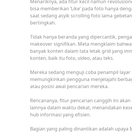
Menariknya, ada fitur kecil namun revolusione
bisa memberikan ‘Like’ pada foto hanya denga
saat sedang asyik scrolling foto lama gebeta
bertingkah.
Tidak hanya beranda yang dipercantik, peng
makeover signifikan. Meta mengklaim bahwa ha
banyak konten dalam tata letak grid yang i
konten, baik itu foto, video, atau teks.
Mereka sedang menguji coba penampil layar pen
memungkinkan pengguna menjelajahi berbagai 
atau posisi awal pencarian mereka.
Rencananya, fitur pencarian canggih ini akan
lainnya dalam waktu dekat, menandakan kes
hub informasi yang efisien.
Bagian yang paling dinantikan adalah upay