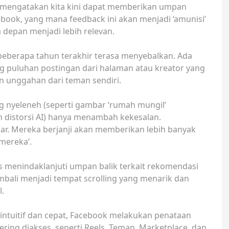
n mengatakan kita kini dapat memberikan umpan
book, yang mana feedback ini akan menjadi ‘amunisi’
depan menjadi lebih relevan.
eberapa tahun terakhir terasa menyebalkan. Ada
g puluhan postingan dari halaman atau kreator yang
n unggahan dari teman sendiri.
ng nyeleneh (seperti gambar ‘rumah mungil’
n distorsi AI) hanya menambah kekesalan.
ar. Mereka berjanji akan memberikan lebih banyak
mereka’.
s menindaklanjuti umpan balik terkait rekomendasi
kembali menjadi tempat scrolling yang menarik dan
l.
ntuitif dan cepat, Facebook melakukan penataan
 sering diakses, seperti Reels, Teman, Marketplace, dan