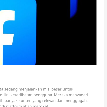
Meta sedang menjalankan misi besar untuk
i lini keterlibatan pengguna. Mereka menyadari
lebih banyak konten yang relevan dan menggugah,
 di platform akan meroket.