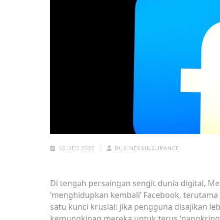
15 DEC 2025
BUSINESSINSURANCE
Di tengah persaingan sengit dunia digital, 
‘menghidupkan kembali’ Facebook, terutama d
satu kunci krusial: jika pengguna disajikan 
kemungkinan mereka untuk terus ‘nangkring’