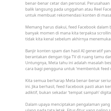
benar-benar cetar dan personal. Perusahaa
balik langsung pada unggahan atau Reel Face
untuk membuat rekomendasi konten di masa 
Memang harus diakui, feed Facebook dalam b
banyak momen di mana kita terpaksa scrollin
tidak kita kenal sebelum akhirnya menemuka
Banjir konten spam dan hasil AI generatif ya
berantakan dengan tiga TV di ruang tamu da
Untungnya, Meta tahu ini adalah masalah bes
cara bagi pengguna untuk ‘membentuk feed 
Kita semua berharap Meta benar-benar seriu
ini. Jika berhasil, feed Facebook pasti akan 
adiktif, bukan sekadar ‘tempat sampah’ digita
Dalam upaya menciptakan pengalaman yang i
ulang pada tata letak. Fitur-fitur yang paling