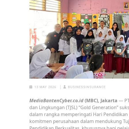
13 MAY 2026
BUSINESSINSURANCE
MediaBantenCyber.co.id
(MBC), Jakarta
— PT
dan Lingkungan (TJSL) “Gold Generation” su
dalam rangka memperingati Hari Pendidikan 
komitmen perusahaan dalam mendukung Tuju
Pendidikan Berkualitas, khususnya bagi pela