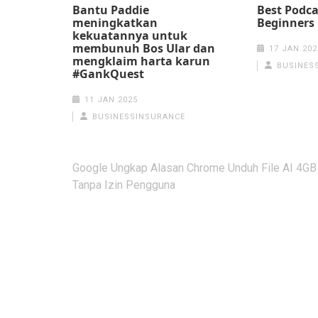
Bantu Paddie
Best Podca
meningkatkan
Beginners 
kekuatannya untuk
membunuh Bos Ular dan
17 JAN 202
mengklaim harta karun
BUSINES
#GankQuest
11 JAN 2025
BUSINESSINSURANCE
Post
Google Ungkap Alasan Chrome Unduh File AI 4GB
navigation
Tanpa Izin Pengguna