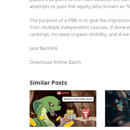
attempts to pass link equity (also known as “li
The purpose of a PBN is to give the impression
from multiple independent sources. If done ef
rankings, increase organic visibility, and driv
Jasa Backlink
Download Anime Batch
Similar Posts