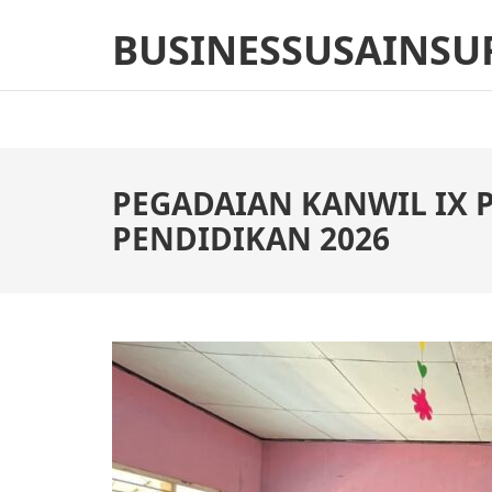
Skip
BUSINESSUSAINSU
to
content
(Press
Enter)
PEGADAIAN KANWIL IX 
PENDIDIKAN 2026