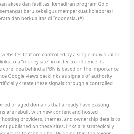
san akses dan fasilitas. Kehadiran program Gold
emangat baru sekaligus memperkuat kolaborasi
ta dan berkualitas di Indonesia. (
*
)
 websites that are controlled by a single individual or
inks to a “money site” in order to influence its
e core idea behind a PBN is based on the importance
nce Google views backlinks as signals of authority
ificially create these signals through a controlled
pired or aged domains that already have existing
ins are rebuilt with new content and hosted
s, hosting providers, themes, and ownership details to
t published on these sites, links are strategically
er wants to rank higher. By doing this, the owner