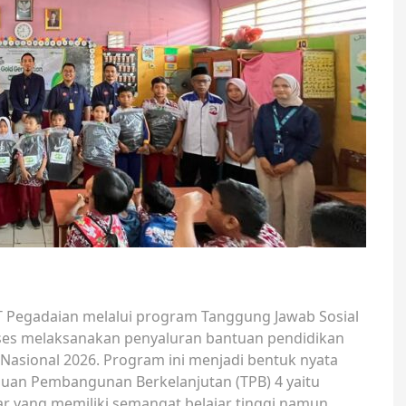
 Pegadaian melalui program Tanggung Jawab Sosial
kses melaksanakan penyaluran bantuan pendidikan
Nasional 2026. Program ini menjadi bentuk nyata
an Pembangunan Berkelanjutan (TPB) 4 yaitu
jar yang memiliki semangat belajar tinggi namun