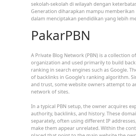
sekolah-sekolah di wilayah dengan keterbata
Generation diharapkan mampu memberikan s
dalam menciptakan pendidikan yang lebih mera
PakarPBN
A Private Blog Network (PBN) is a collection of
organization and used primarily to build backl
ranking in search engines such as Google. Th
of backlinks in Google’s ranking algorithm. Si
and trust, some website owners attempt to art
network of sites.
In a typical PBN setup, the owner acquires ex
authority, backlinks, and history. These doma
separately, often using different IP addresse
make them appear unrelated. Within the conten
placed that point to the main website the own