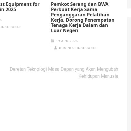
st Equipment for
Pemkot Serang dan BWA
in 2025
Perkuat Kerja Sama
Penganggaran Pelatihan
Kerja, Dorong Penempatan
5
Tenaga Kerja Dalam dan
SINSURANCE
Luar Negeri
19 APR 2026
BUSINESSINSURANCE
Deretan Teknologi Masa Depan yang Akan Mengubah
Kehidupan Manusia