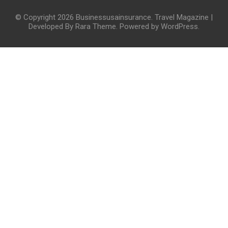
© Copyright 2026
Businessusainsurance
.
Travel Magazine |
Developed By
Rara Theme
. Powered by
WordPress
.