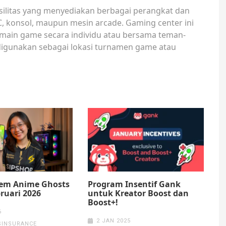
silitas yang menyediakan berbagai perangkat dan
C, konsol, maupun mesin arcade. Gaming center ini
ermain game secara individu atau bersama teman-
digunakan sebagai lokasi turnamen game atau
em Anime Ghosts
Program Insentif Gank
ruari 2026
untuk Kreator Boost dan
Boost+!
6
2 JAN 2025
SINSURANCE