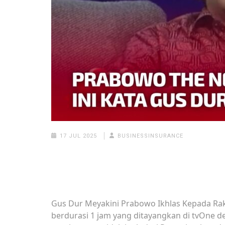
17 JUL 2025
BUSINESSINSURANCE
Gus Dur Meyakini Prabowo Ikhlas Kepada Rak
berdurasi 1 jam yang ditayangkan di tvOne 