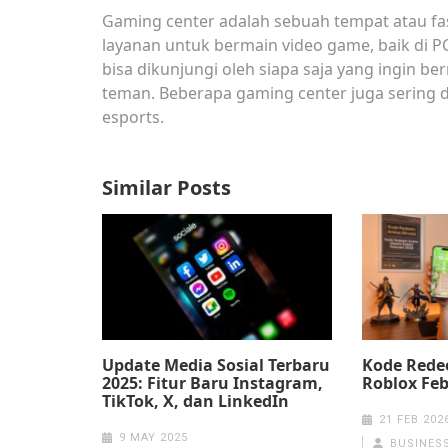
Gaming center adalah sebuah tempat atau fa
layanan untuk bermain video game, baik di P
bisa dikunjungi oleh siapa saja yang ingin b
teman. Beberapa gaming center juga sering 
esports.
Similar Posts
Update Media Sosial Terbaru
Kode Rede
2025: Fitur Baru Instagram,
Roblox Feb
TikTok, X, dan LinkedIn
21 FEB 202
9 MAY 2025
BUSINES