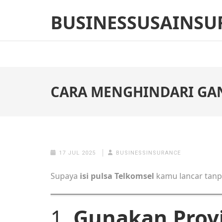
Skip
BUSINESSUSAINSU
to
content
(Press
Enter)
CARA MENGHINDARI GAN
17 JUL 2025
BUSINESSINSURANCE
Supaya
isi pulsa Telkomsel
kamu lancar tanpa
1.
Gunakan Provi