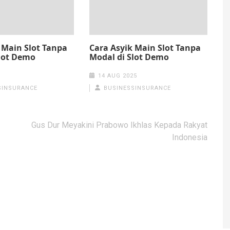
 Main Slot Tanpa
Cara Asyik Main Slot Tanpa
Slot Demo
Modal di Slot Demo
14 AUG 2025
SINSURANCE
BUSINESSINSURANCE
Gus Dur Meyakini Prabowo Ikhlas Kepada Rakyat
Indonesia