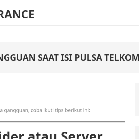
RANCE
GGUAN SAAT ISI PULSA TELKOM
 gangguan, coba ikuti tips berikut ini:
der atau Server