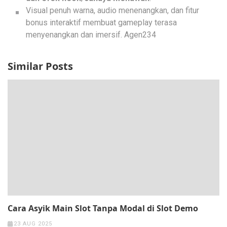
Visual penuh warna, audio menenangkan, dan fitur
bonus interaktif membuat gameplay terasa
menyenangkan dan imersif.
Agen234
Similar Posts
Cara Asyik Main Slot Tanpa Modal di Slot Demo
23 AUG 2025