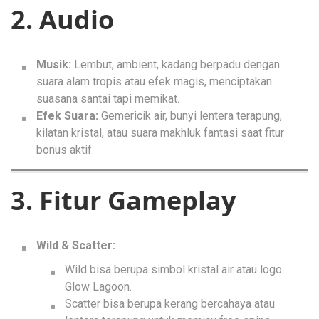
2. Audio
Musik:
Lembut, ambient, kadang berpadu dengan
suara alam tropis atau efek magis, menciptakan
suasana santai tapi memikat.
Efek Suara:
Gemericik air, bunyi lentera terapung,
kilatan kristal, atau suara makhluk fantasi saat fitur
bonus aktif.
3. Fitur Gameplay
Wild & Scatter:
Wild bisa berupa simbol kristal air atau logo
Glow Lagoon.
Scatter bisa berupa kerang bercahaya atau