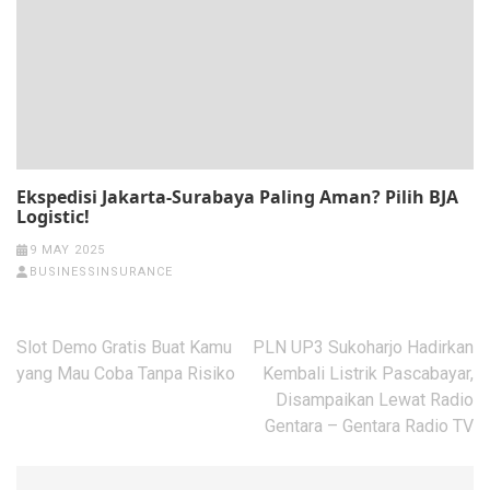
Ekspedisi Jakarta-Surabaya Paling Aman? Pilih BJA
Logistic!
9 MAY 2025
BUSINESSINSURANCE
Post
Slot Demo Gratis Buat Kamu
PLN UP3 Sukoharjo Hadirkan
navigation
yang Mau Coba Tanpa Risiko
Kembali Listrik Pascabayar,
Disampaikan Lewat Radio
Gentara – Gentara Radio TV