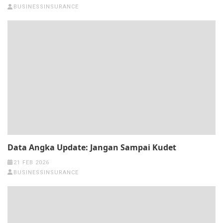
BUSINESSINSURANCE
Data Angka Update: Jangan Sampai Kudet
21 FEB 2026
BUSINESSINSURANCE