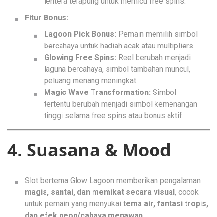
lentera terapung untuk memicu free spins.
Fitur Bonus:
Lagoon Pick Bonus:
Pemain memilih simbol
bercahaya untuk hadiah acak atau multipliers.
Glowing Free Spins:
Reel berubah menjadi
laguna bercahaya, simbol tambahan muncul,
peluang menang meningkat.
Magic Wave Transformation:
Simbol
tertentu berubah menjadi simbol kemenangan
tinggi selama free spins atau bonus aktif.
4. Suasana & Mood
Slot bertema Glow Lagoon memberikan pengalaman
magis, santai, dan memikat secara visual
, cocok
untuk pemain yang menyukai
tema air, fantasi tropis,
dan efek neon/cahaya menawan
.