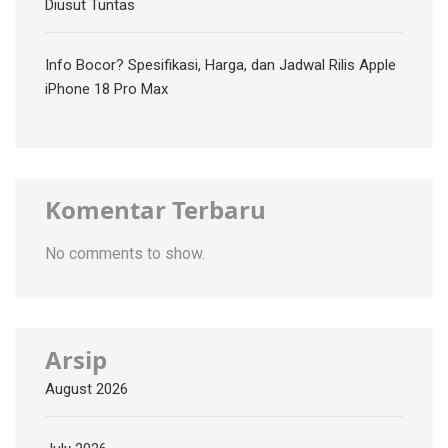
Diusut Tuntas
Info Bocor? Spesifikasi, Harga, dan Jadwal Rilis Apple
iPhone 18 Pro Max
Komentar Terbaru
No comments to show.
Arsip
August 2026