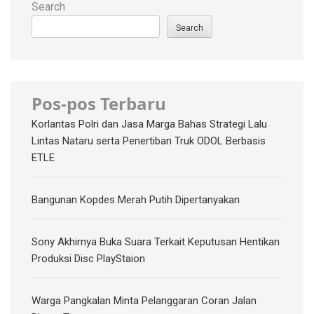
Search
Search
Pos-pos Terbaru
Korlantas Polri dan Jasa Marga Bahas Strategi Lalu
Lintas Nataru serta Penertiban Truk ODOL Berbasis
ETLE
Bangunan Kopdes Merah Putih Dipertanyakan
Sony Akhirnya Buka Suara Terkait Keputusan Hentikan
Produksi Disc PlayStaion
Warga Pangkalan Minta Pelanggaran Coran Jalan