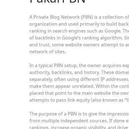
A Private Blog Network (PBN) is a collection of
organization and used primarily to build backl
ranking in search engines such as Google. Th
of backlinks in Google’s ranking algorithm. Si
and trust, some website owners attempt to art
network of sites.
In a typical PBN setup, the owner acquires ex
authority, backlinks, and history. These doma
separately, often using different IP addresse
make them appear unrelated. Within the conten
placed that point to the main website the own
attempts to pass link equity (also known as “li
The purpose of a PBN is to give the impression
from multiple independent sources. If done ef
rankings, increase organic visibility, and driv