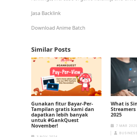
Jasa Backlink
Download Anime Batch
Similar Posts
Gunakan fitur Bayar-Per-
What is S
Tampilan gratis kami dan
Streamers
dapatkan lebih banyak
2025
untuk #GankQuest
November!
7 MAR 202
BUSINES
3 NOV 2024