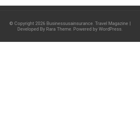
© Copyright 2026
Businessusainsurance
.
Travel Magazine |
Developed By
Rara Theme
. Powered by
WordPress
.