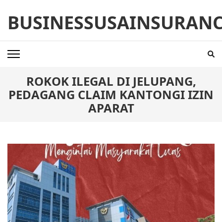
Skip
BUSINESSUSAINSURAN
to
content
(Press
Enter)
ROKOK ILEGAL DI JELUPANG,
PEDAGANG CLAIM KANTONGI IZIN
APARAT