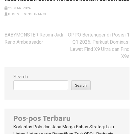
22 MAR 2026
BUSINESSINSURANCE
Post
BABYMONSTER Resmi Jadi
OPPO Bertengger di Posisi 1
navigation
Reno Ambassador
Q1 2026, Perkuat Dominasi
Lewat Find X9 Ultra dan Find
X9s
Search
Search
Pos-pos Terbaru
Korlantas Polri dan Jasa Marga Bahas Strategi Lalu
Lintas Nataru serta Penertiban Truk ODOL Berbasis