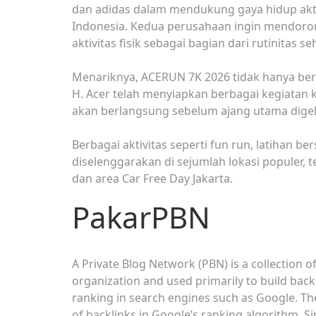
dan adidas dalam mendukung gaya hidup akt
Indonesia. Kedua perusahaan ingin mendoro
aktivitas fisik sebagai bagian dari rutinitas seh
Menariknya, ACERUN 7K 2026 tidak hanya be
H. Acer telah menyiapkan berbagai kegiatan
akan berlangsung sebelum ajang utama digel
Berbagai aktivitas seperti fun run, latihan 
diselenggarakan di sejumlah lokasi populer
dan area Car Free Day Jakarta.
PakarPBN
A Private Blog Network (PBN) is a collection of
organization and used primarily to build backl
ranking in search engines such as Google. Th
of backlinks in Google’s ranking algorithm. Si