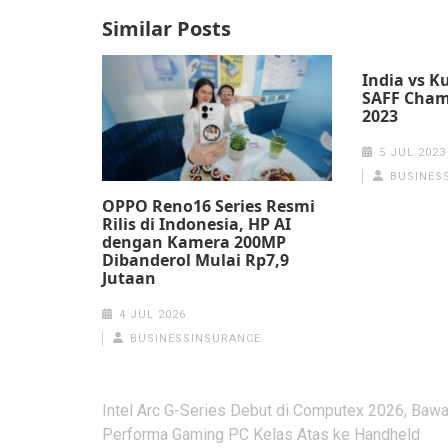
Similar Posts
India vs K
SAFF Cham
2023
5 JUL 2023
BUSINES
OPPO Reno16 Series Resmi
Rilis di Indonesia, HP AI
dengan Kamera 200MP
Dibanderol Mulai Rp7,9
Jutaan
4 JUL 2026
BUSINESSINSURANCE
Post
Intel Arc G-Series Debut di Computex 2026, Baw
navigation
Performa Gaming PC Kelas Atas ke Handheld