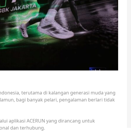
Indonesia, terutama di kalangan generasi muda yang
 Namun, bagi banyak pelari, pengalaman berlari tidak
lui aplikasi ACERUN yang dirancang untuk
onal dan terhubung.