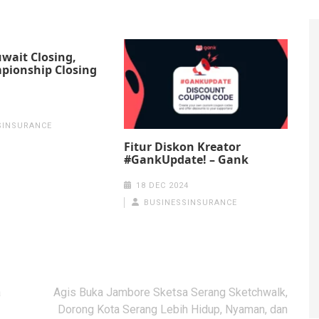
uwait Closing,
pionship Closing
SINSURANCE
Fitur Diskon Kreator
#GankUpdate! – Gank
18 DEC 2024
BUSINESSINSURANCE
a
Agis Buka Jambore Sketsa Serang Sketchwalk,
Dorong Kota Serang Lebih Hidup, Nyaman, dan