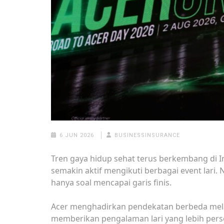
6 JUN 2026
BUSINESSINSURANCE
Tren gaya hidup sehat terus berkembang di 
semakin aktif mengikuti berbagai event lari.
hanya soal mencapai garis finis.
Acer menghadirkan pendekatan berbeda mela
memberikan pengalaman lari yang lebih pers