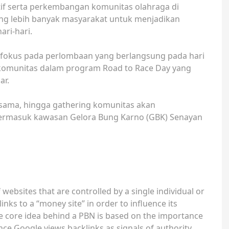
if serta perkembangan komunitas olahraga di
ng lebih banyak masyarakat untuk menjadikan
ari-hari.
rfokus pada perlombaan yang berlangsung pada hari
 komunitas dalam program Road to Race Day yang
ar.
bersama, hingga gathering komunitas akan
, termasuk kawasan Gelora Bung Karno (GBK) Senayan
 websites that are controlled by a single individual or
inks to a “money site” in order to influence its
e core idea behind a PBN is based on the importance
nce Google views backlinks as signals of authority