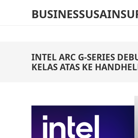
Skip
BUSINESSUSAINSU
to
content
(Press
Enter)
INTEL ARC G-SERIES DE
KELAS ATAS KE HANDHE