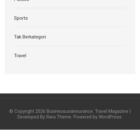
Sports
Tak Berkategori
Travel
© Copyright 2026
Businessusainsurance
.
Travel Magazine |
Developed By
Rara Theme
. Powered by
WordPress
.