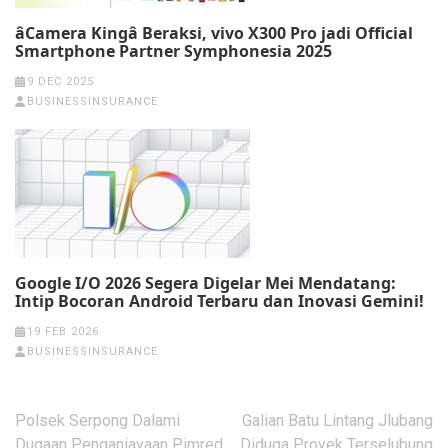
âCamera Kingâ Beraksi, vivo X300 Pro jadi Official
Smartphone Partner Symphonesia 2025
9 DEC 2025
BUSINESSINSURANCE
Google I/O 2026 Segera Digelar Mei Mendatang:
Intip Bocoran Android Terbaru dan Inovasi Gemini!
19 FEB 2026
BUSINESSINSURANCE
Post
Polsek Serpong Dalami
Galian Batu Lintang Jlubang
navigation
Dugaan Penganiayaan Pimred
Diduga Proyek Terselubung