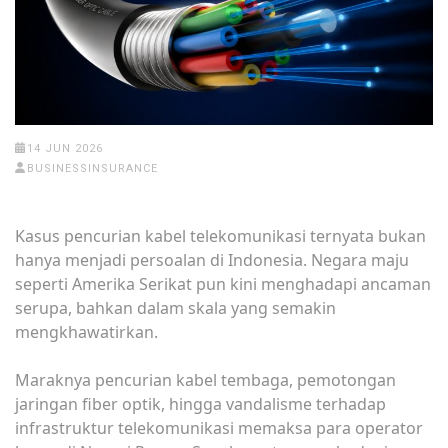
14 JUN 2026
BUSINESSINSURANCE
Kasus pencurian kabel telekomunikasi ternyata bukan
hanya menjadi persoalan di Indonesia. Negara maju
seperti Amerika Serikat pun kini menghadapi ancaman
serupa, bahkan dalam skala yang semakin
mengkhawatirkan.
Maraknya pencurian kabel tembaga, pemotongan
jaringan fiber optik, hingga vandalisme terhadap
infrastruktur telekomunikasi memaksa para operator