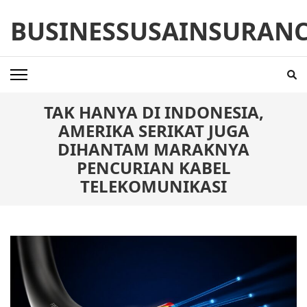
Skip
BUSINESSUSAINSURAN
to
content
(Press
Enter)
TAK HANYA DI INDONESIA,
AMERIKA SERIKAT JUGA
DIHANTAM MARAKNYA
PENCURIAN KABEL
TELEKOMUNIKASI