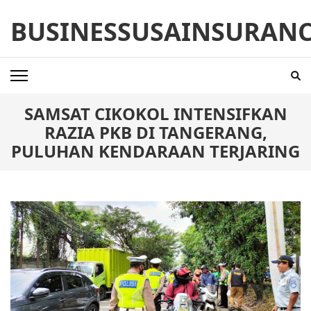
Skip
BUSINESSUSAINSURAN
to
content
(Press
Enter)
SAMSAT CIKOKOL INTENSIFKAN
RAZIA PKB DI TANGERANG,
PULUHAN KENDARAAN TERJARING