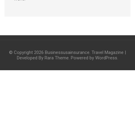
© Copyright 2026
Businessusainsurance
.
Travel Magazine |
Developed By
Rara Theme
. Powered by
WordPress
.