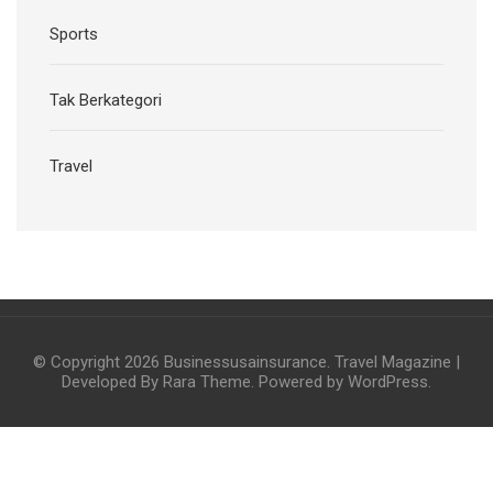
Sports
Tak Berkategori
Travel
© Copyright 2026
Businessusainsurance
.
Travel Magazine |
Developed By
Rara Theme
. Powered by
WordPress
.