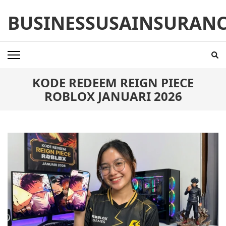
Skip
BUSINESSUSAINSURAN
to
content
(Press
Enter)
KODE REDEEM REIGN PIECE
ROBLOX JANUARI 2026