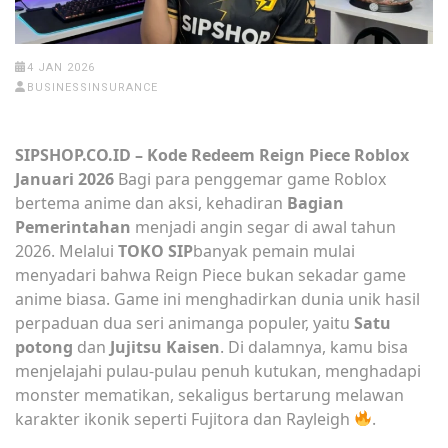
4 JAN 2026
BUSINESSINSURANCE
SIPSHOP.CO.ID – Kode Redeem Reign Piece Roblox
Januari 2026
Bagi para penggemar game Roblox
bertema anime dan aksi, kehadiran
Bagian
Pemerintahan
menjadi angin segar di awal tahun
2026. Melalui
TOKO SIP
banyak pemain mulai
menyadari bahwa Reign Piece bukan sekadar game
anime biasa. Game ini menghadirkan dunia unik hasil
perpaduan dua seri animanga populer, yaitu
Satu
potong
dan
Jujitsu Kaisen
. Di dalamnya, kamu bisa
menjelajahi pulau-pulau penuh kutukan, menghadapi
monster mematikan, sekaligus bertarung melawan
karakter ikonik seperti Fujitora dan Rayleigh
.