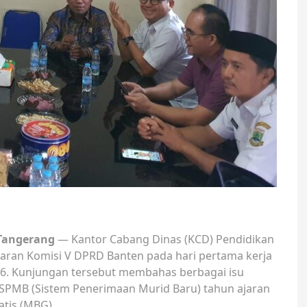
Tangerang
— Kantor Cabang Dinas (KCD) Pendidikan
aran Komisi V DPRD Banten pada hari pertama kerja
 2026. Kunjungan tersebut membahas berbagai isu
n SPMB (Sistem Penerimaan Murid Baru) tahun ajaran
tis (MBG).