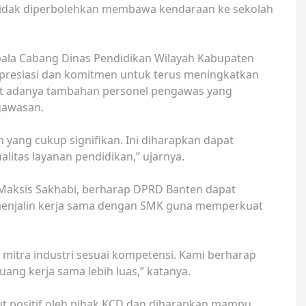
a tidak diperbolehkan membawa kendaraan ke sekolah
ala Cabang Dinas Pendidikan Wilayah Kabupaten
resiasi dan komitmen untuk terus meningkatkan
but adanya tambahan personel pengawas yang
gawasan.
yang cukup signifikan. Ini diharapkan dapat
litas layanan pendidikan,” ujarnya.
 Maksis Sakhabi, berharap DPRD Banten dapat
 menjalin kerja sama dengan SMK guna memperkuat
mitra industri sesuai kompetensi. Kami berharap
ng kerja sama lebih luas,” katanya.
t positif oleh pihak KCD dan diharapkan mampu