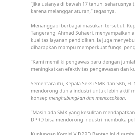
“Jika usianya di bawah 17 tahun, seharusny
karena melanggar aturan,” tegasnya.
Menanggapi berbagai masukan tersebut, Kep
Tangerang, Ahmad Suhaeri, menyampaikan ap
kualitas layanan pendidikan. Ia juga menye
diharapkan mampu memperkuat fungsi pen
“Kami memiliki pengawas baru dengan jumlah 
meningkatkan efektivitas pengawasan dan kua
Sementara itu, Kepala Seksi SMK dan SKh, H.
mendorong dunia industri untuk lebih aktif
konsep
menghubungkan dan mencocokkan
.
“Masih ada SMK yang kesulitan mendapatkan 
DPRD bisa mendorong industri membuka pelua
Kunjungan Komisi V DPRD Banten ini disambu