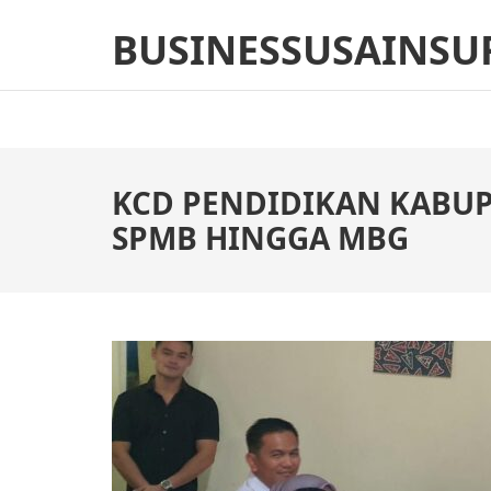
Skip
BUSINESSUSAINSU
to
content
(Press
Enter)
KCD PENDIDIKAN KABUP
SPMB HINGGA MBG