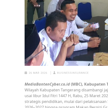
26 MAR 2026
BUSINESSINSURANCE
MediaBantenCyber.co.id
(MBC), Kabupaten 
Wilayah Kabupaten Tangerang disambangi jaj
usai libur Idul Fitri 1447 H, Rabu, 25 Maret
strategis pendidikan, mulai dari pelaksanaa
2026–2027 hingga program Makan Bergizi Gra