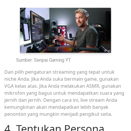
Sumber: Senpai Gaming YT
Dan pilih pengaturan streaming yang tepat untuk
niche Anda. Jika Anda suka bermain game, gunakan
VGA kelas atas. Jika Anda melakukan ASMR, gunakan
mikrofon yang bagus untuk mendapatkan suara yang
jernih dan jernih. Dengan cara ini, live stream Anda
kemungkinan akan mendapatkan lebih banyak
penonton yang mungkin menjadi pengikut setia.
4. Tentukan Persona