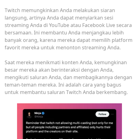
Twitch memungkinkan Anda melakukan siaran
langsung, artinya Anda dapat menyiarkan sesi
streaming Anda di YouTube atau Facebook Live secara
bersamaan. Ini membantu Anda menjangkau lebih
banyak orang, karena mereka dapat memilih platform
favorit mereka untuk menonton streaming Anda.
Saat mereka menikmati konten Anda, kemungkinan
besar mereka akan berinteraksi dengan Anda,
mengikuti saluran Anda, dan membagikannya dengan
teman-teman mereka. Ini adalah cara yang bagus
untuk membantu saluran Twitch Anda berkembang.