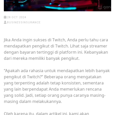
28 OCT 2024
BUSINESSINSURANCE
Jika Anda ingin sukses di Twitch, Anda perlu tahu cara
mendapatkan pengikut di Twitch. Lihat saja streamer
dengan bayaran tertinggi di platform ini. Kebanyakan
dari mereka memiliki banyak pengikut.
“Apakah ada rahasia untuk mendapatkan lebih banyak
pengikut di Twitch?” Beberapa orang mengatakan
yang terpenting adalah tetap konsisten, sementara
yang lain berpendapat Anda memerlukan rencana
yang solid. Jadi, setiap orang punya caranya masing-
masing dalam melakukannya.
Oleh karena itu, dalam artikel ini, kami akan