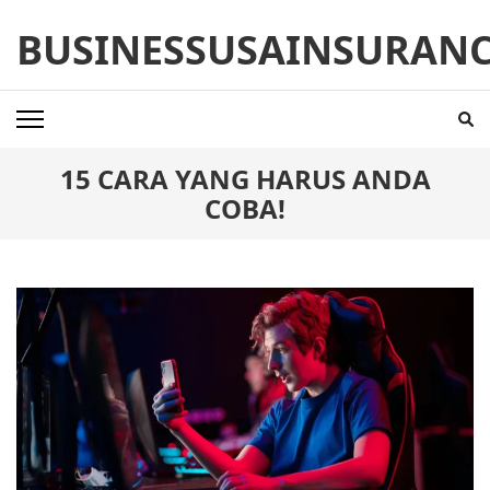
Skip
BUSINESSUSAINSURAN
to
content
(Press
Enter)
15 CARA YANG HARUS ANDA
COBA!