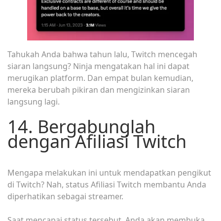
Tahukah Anda bahwa tahun lalu, Twitch mencegah
siaran langsung? Ninja mengatakan hal ini dapat
merugikan platform. Dan empat bulan kemudian,
mereka berubah pikiran dan mengizinkan siaran
langsung lagi.
14. Bergabunglah
dengan Afiliasi Twitch
Mengapa melakukan ini untuk mendapatkan pengikut
di Twitch? Nah, status Afiliasi Twitch membantu Anda
diperhatikan sebagai streamer.
Saat mencapai status tersebut, Anda akan membuka