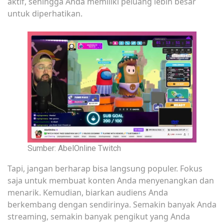
aktif, sehingga Anda memiliki peluang lebih besar
untuk diperhatikan.
Sumber: AbelOnline Twitch
Tapi, jangan berharap bisa langsung populer. Fokus
saja untuk membuat konten Anda menyenangkan dan
menarik. Kemudian, biarkan audiens Anda
berkembang dengan sendirinya. Semakin banyak Anda
streaming, semakin banyak pengikut yang Anda