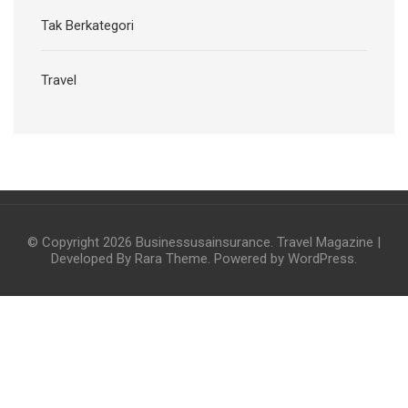
Tak Berkategori
Travel
© Copyright 2026
Businessusainsurance
.
Travel Magazine |
Developed By
Rara Theme
. Powered by
WordPress
.