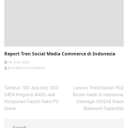
Report Tren Social Media Commerce di Indonesia
18 JUN 2025
BUSINESSINSURANCE
Post
Tembus 100 Juta Unit, SSD
Lenovo ThinkStation PGX
navigation
SATA Kingston A400 Jadi
Resmi Hadir di Indonesia,
Komponen Favorit Rakit PC
Ditenagai NVIDIA Grace
Dunia
Blackwell Superchip
Search