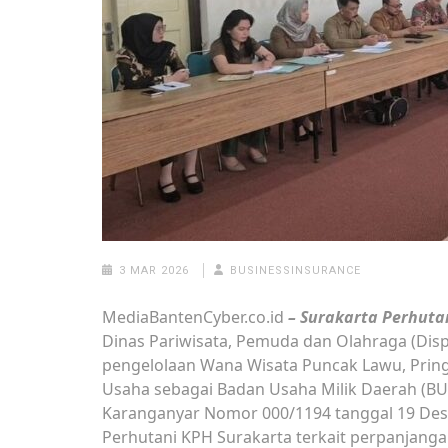
3 MAR 2026
BUSINESSINSURANCE
MediaBantenCyber.co.id
– Surakarta Perhuta
Dinas Pariwisata, Pemuda dan Olahraga (Disp
pengelolaan Wana Wisata Puncak Lawu, Prin
Usaha sebagai Badan Usaha Milik Daerah (BU
Karanganyar Nomor 000/1194 tanggal 19 Dese
Perhutani KPH Surakarta terkait perpanjang