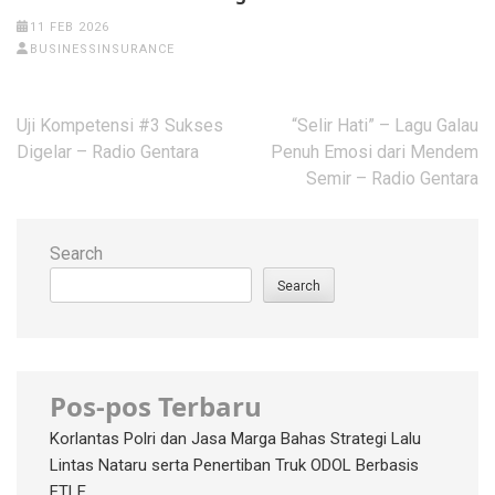
11 FEB 2026
BUSINESSINSURANCE
Post
Uji Kompetensi #3 Sukses
“Selir Hati” – Lagu Galau
navigation
Digelar – Radio Gentara
Penuh Emosi dari Mendem
Semir – Radio Gentara
Search
Search
Pos-pos Terbaru
Korlantas Polri dan Jasa Marga Bahas Strategi Lalu
Lintas Nataru serta Penertiban Truk ODOL Berbasis
ETLE