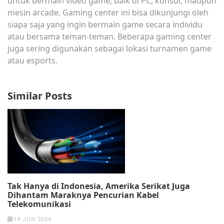
untuk bermain video game, baik di PC, konsol, maupun
mesin arcade. Gaming center ini bisa dikunjungi oleh
siapa saja yang ingin bermain game secara individu
atau bersama teman-teman. Beberapa gaming center
juga sering digunakan sebagai lokasi turnamen game
atau esports.
Similar Posts
Tak Hanya di Indonesia, Amerika Serikat Juga
Dihantam Maraknya Pencurian Kabel
Telekomunikasi
14 JUN 2026