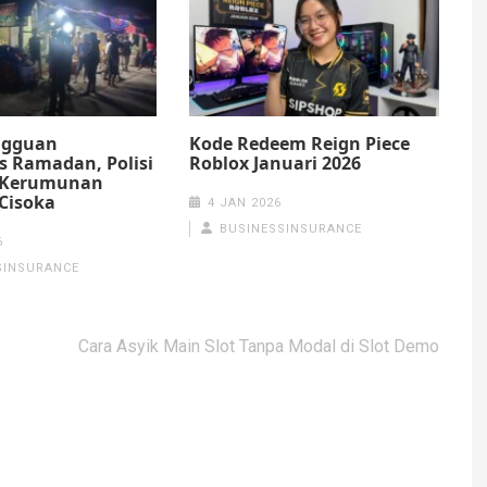
ngguan
Kode Redeem Reign Piece
 Ramadan, Polisi
Roblox Januari 2026
 Kerumunan
Cisoka
4 JAN 2026
BUSINESSINSURANCE
6
SINSURANCE
Cara Asyik Main Slot Tanpa Modal di Slot Demo