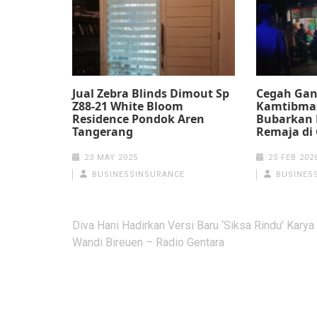
Jual Zebra Blinds Dimout Sp
Cegah Ga
Z88-21 White Bloom
Kamtibmas
Residence Pondok Aren
Bubarkan
Tangerang
Remaja di 
23 MAY 2025
25 FEB 202
BUSINESSINSURANCE
BUSINES
Post
Diva Hani Hadirkan Versi Baru ‘Siksa Rindu’ Karya
navigation
Wandi Bireuen – Radio Gentara