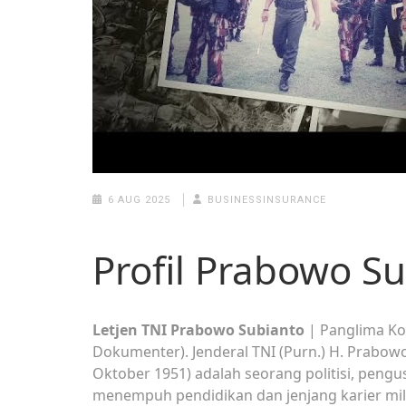
6 AUG 2025
BUSINESSINSURANCE
Profil Prabowo S
Letjen TNI Prabowo Subianto
| Panglima Ko
Dokumenter). Jenderal TNI (Purn.) H. Prabowo
Oktober 1951) adalah seorang politisi, pengus
menempuh pendidikan dan jenjang karier mi