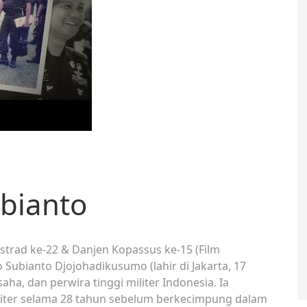
ubianto
strad ke-22 & Danjen Kopassus ke-15 (Film
 Subianto Djojohadikusumo (lahir di Jakarta, 17
aha, dan perwira tinggi militer Indonesia. Ia
liter selama 28 tahun sebelum berkecimpung dalam