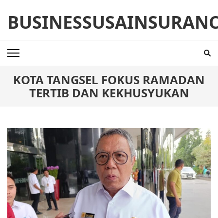
Skip
BUSINESSUSAINSURAN
to
content
(Press
Enter)
KOTA TANGSEL FOKUS RAMADAN
TERTIB DAN KEKHUSYUKAN