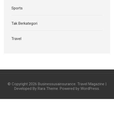
Sports
Tak Berkategori
Travel
© Copyright 2026
Businessusainsurance
.
Travel Magazine |
Developed By
Rara Theme
. Powered by
WordPress
.