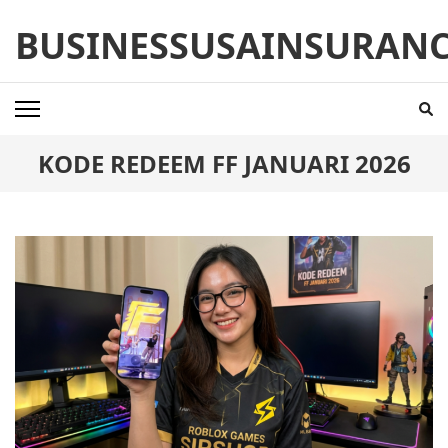
Skip
BUSINESSUSAINSURAN
to
content
(Press
Enter)
KODE REDEEM FF JANUARI 2026