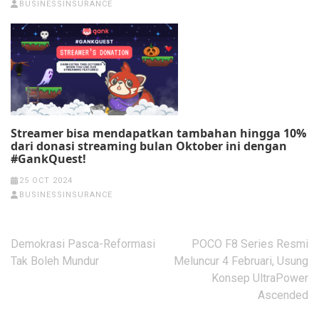
BUSINESSINSURANCE
Streamer bisa mendapatkan tambahan hingga 10%
dari donasi streaming bulan Oktober ini dengan
#GankQuest!
25 OCT 2024
BUSINESSINSURANCE
Post
Demokrasi Pasca-Reformasi
POCO F8 Series Resmi
navigation
Tak Boleh Mundur
Meluncur 4 Februari, Usung
Konsep UltraPower
Ascended