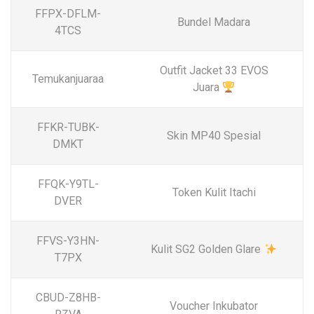
FFPX-DFLM-
Bundel Madara
4TCS
Outfit Jacket 33 EVOS
Temukanjuaraa
Juara
FFKR-TUBK-
Skin MP40 Spesial
DMKT
FFQK-Y9TL-
Token Kulit Itachi
DVER
FFVS-Y3HN-
Kulit SG2 Golden Glare
T7PX
CBUD-Z8HB-
Voucher Inkubator