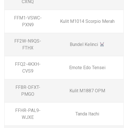
CXNQ
FFM1-VSWC-
Kulit M1014 Scorpio Merah
PXN9
FF2W-N9QS-
Bundel Kelinci
FTHX
FFQ2-4KXH-
Emote Edo Tensei
CVS9
FFBR-DFXT-
Kulit M1887 OPM
PMGO
FFHR-PAL9-
Tanda Itachi
WJXE