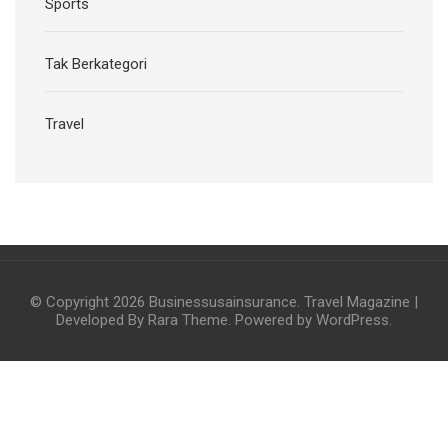
Sports
Tak Berkategori
Travel
© Copyright 2026
Businessusainsurance
.
Travel Magazine |
Developed By
Rara Theme
. Powered by
WordPress
.