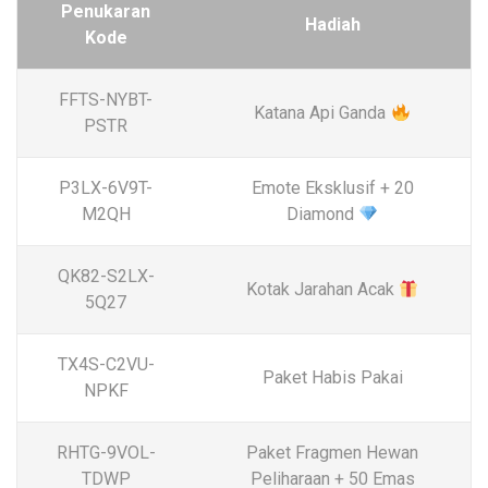
Penukaran
Hadiah
Kode
FFTS-NYBT-
Katana Api Ganda
PSTR
P3LX-6V9T-
Emote Eksklusif + 20
M2QH
Diamond
QK82-S2LX-
Kotak Jarahan Acak
5Q27
TX4S-C2VU-
Paket Habis Pakai
NPKF
RHTG-9VOL-
Paket Fragmen Hewan
TDWP
Peliharaan + 50 Emas