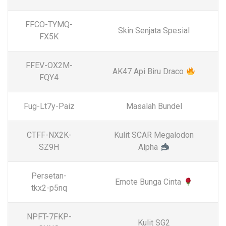
FFCO-TYMQ-
Skin Senjata Spesial
FX5K
FFEV-OX2M-
AK47 Api Biru Draco
FQY4
Fug-Lt7y-Paiz
Masalah Bundel
CTFF-NX2K-
Kulit SCAR Megalodon
SZ9H
Alpha
Persetan-
Emote Bunga Cinta
tkx2-p5nq
NPFT-7FKP-
Kulit SG2