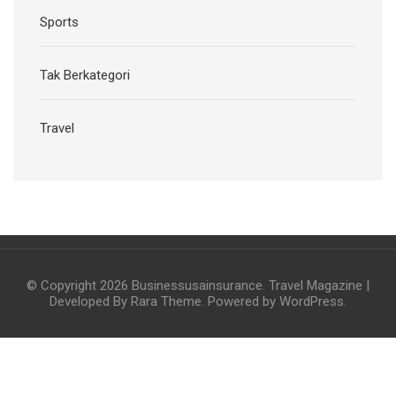
Sports
Tak Berkategori
Travel
© Copyright 2026
Businessusainsurance
.
Travel Magazine |
Developed By
Rara Theme
. Powered by
WordPress
.