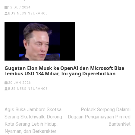
12 DEC 2024
BUSINESSINSURANCE
Gugatan Elon Musk ke OpenAI dan Microsoft Bisa
Tembus USD 134 Miliar, Ini yang Diperebutkan
20 JAN 2026
BUSINESSINSURANCE
Post
Agis Buka Jambore Sketsa
Polsek Serpong Dalami
navigation
Serang Sketchwalk, Dorong
Dugaan Penganiayaan Pimred
Kota Serang Lebih Hidup,
BantenNet
Nyaman, dan Berkarakter