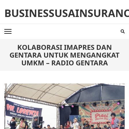
Skip
BUSINESSUSAINSURAN
to
content
(Press
Enter)
KOLABORASI IMAPRES DAN
GENTARA UNTUK MENGANGKAT
UMKM – RADIO GENTARA