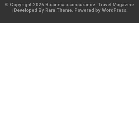
© Copyright 2026
Businessusainsurance
.
Travel Magazine
| Developed By
Rara Theme
. Powered by
WordPress
.