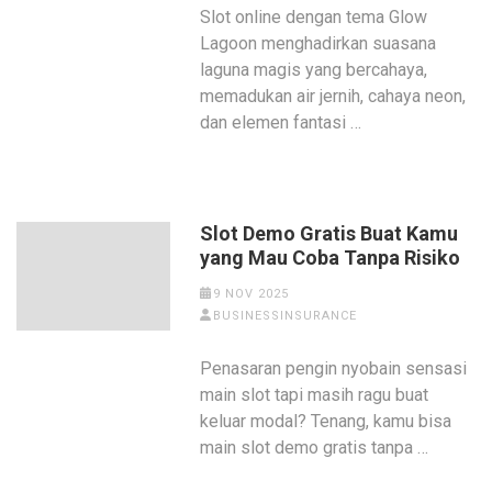
Slot online dengan tema Glow
Lagoon menghadirkan suasana
laguna magis yang bercahaya,
memadukan air jernih, cahaya neon,
dan elemen fantasi …
Slot Demo Gratis Buat Kamu
yang Mau Coba Tanpa Risiko
9 NOV 2025
BUSINESSINSURANCE
Penasaran pengin nyobain sensasi
main slot tapi masih ragu buat
keluar modal? Tenang, kamu bisa
main slot demo gratis tanpa …