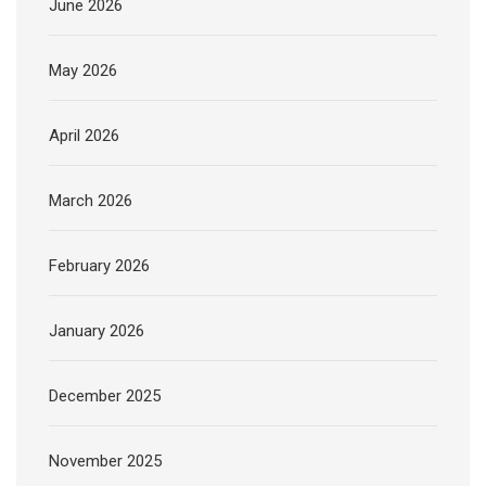
June 2026
May 2026
April 2026
March 2026
February 2026
January 2026
December 2025
November 2025