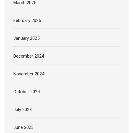
March 2025
February 2025
January 2025
December 2024
November 2024
October 2024
July 2023
June 2023