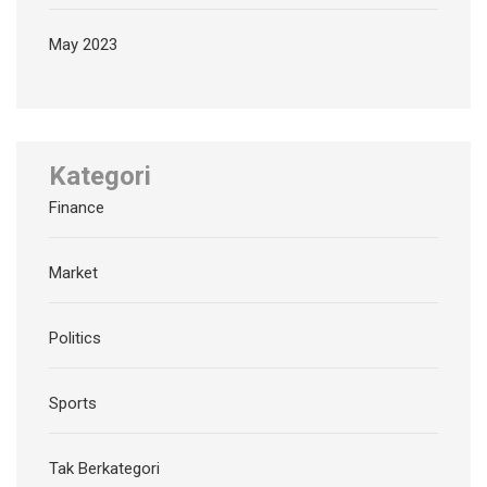
May 2023
Kategori
Finance
Market
Politics
Sports
Tak Berkategori