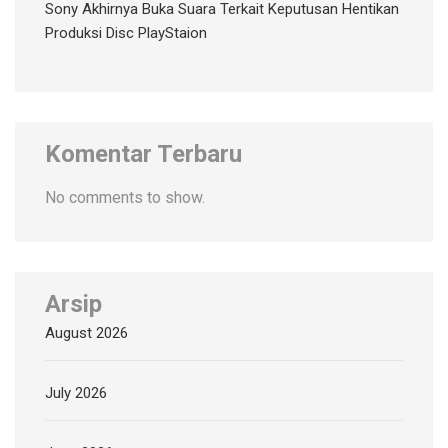
Sony Akhirnya Buka Suara Terkait Keputusan Hentikan
Produksi Disc PlayStaion
Komentar Terbaru
No comments to show.
Arsip
August 2026
July 2026