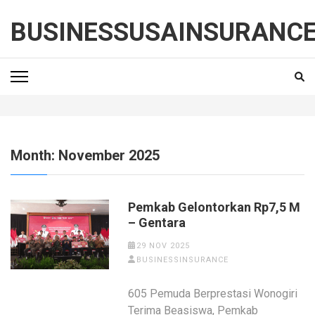
Skip
to
BUSINESSUSAINSURANC
content
(Press
Enter)
Month:
November 2025
Pemkab Gelontorkan Rp7,5 M
– Gentara
29 NOV 2025
BUSINESSINSURANCE
605 Pemuda Berprestasi Wonogiri
Terima Beasiswa, Pemkab